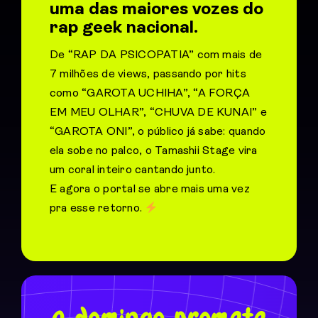
uma das maiores vozes do
rap geek nacional.
De “RAP DA PSICOPATIA” com mais de
7 milhões de views, passando por hits
como “GAROTA UCHIHA”, “A FORÇA
EM MEU OLHAR”, “CHUVA DE KUNAI” e
“GAROTA ONI”, o público já sabe: quando
ela sobe no palco, o Tamashii Stage vira
um coral inteiro cantando junto.
E agora o portal se abre mais uma vez
pra esse retorno.