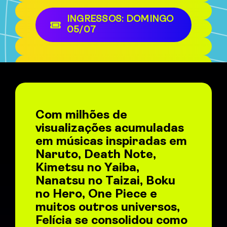
INGRESSOS: DOMINGO
05/07
Com milhões de
visualizações acumuladas
em músicas inspiradas em
Naruto, Death Note,
Kimetsu no Yaiba,
Nanatsu no Taizai, Boku
no Hero, One Piece e
muitos outros universos,
Felícia se consolidou como