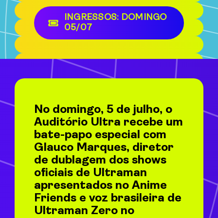
INGRESSOS: DOMINGO
05/07
No domingo, 5 de julho, o
Auditório Ultra recebe um
bate-papo especial com
Glauco Marques, diretor
de dublagem dos shows
oficiais de Ultraman
apresentados no Anime
Friends e voz brasileira de
Ultraman Zero no