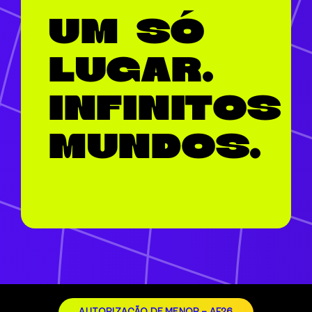
UM SÓ
LUGAR.
INFINITOS
MUNDOS.