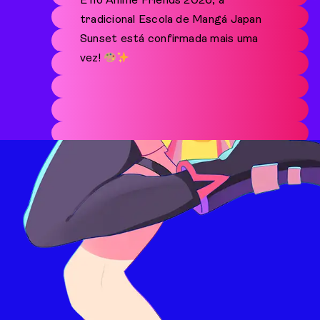
E no Anime Friends 2026, a
tradicional Escola de Mangá Japan
Sunset está confirmada mais uma
vez!